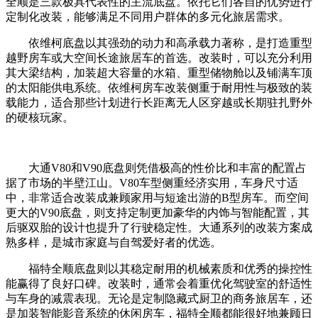
全顺是三款极具代表性的主流底盘。依托它们各自的优势进行
定制化改装，能够满足不同用户群体的多元化旅居需求。
依维柯底盘以其强劲的动力和高承载力著称，是打造重型
越野房车或大空间长途旅居车的首选。改装时，可以充分利用
其大梁结构，加装超大容量的水箱、重型储物舱以及铺满车顶
的太阳能供电系统。依维柯房车改装侧重于耐用性与极致的装
载能力，适合那些计划进行长距离无人区穿越或长期驻扎野外
的硬核玩家。
大通V80和V90底盘则凭借极高的性价比和丰富的配置占
据了市场的半壁江山。V80车型侧重经济实用，车身尺寸适
中，非常适合改装成兼顾家用与短途出游的B型房车。而空间
更大的V90底盘，则支持定制更加豪华的内饰与智能配置，其
后驱双胎的设计也提升了行驶稳定性。大通系列的改装方案成
熟多样，是城市家庭与自驾爱好者的优选。
福特全顺底盘则以其稳定耐用的机械素质和优秀的操控性
能赢得了良好口碑。改装时，通常会着重优化驾驶室的舒适性
与车身的减震表现。无论是定制隐藏式厨卫的商务旅居车，还
是加装智能影音系统的休闲房车，福特全顺都能很好地兼顾日