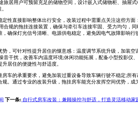
长途旅居用户可预留充足的储物空间，设计嵌入式储物柜、抽屉式
性。
定性直接影响整体出行安全，改装过程中需重点关注这些方面：
用合规的拖挂连接装置，确保与牵引车连接牢固、受力均匀，同
准，确保灯光信号清晰、电源供电稳定，避免因电气故障影响行
势，可针对性提升居住的惬意感：温度调节系统升级，加装空调
噪音干扰，改善车内温度环境;休闲功能拓展，配备小型投影仪、
提升居住的便捷性与舒适度。
车的承重要求，避免加装过重设备导致车辆行驶不稳定;所有改
合规。通过专业的改装升级，拖挂房车能充分发挥空间优势，成
间
下一条:
自行式房车改装：兼顾操控与舒适，打造灵活移动家