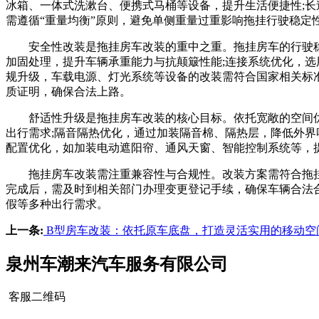
冰箱、一体式洗漱台、便携式马桶等设备，提升生活便捷性;
需遵循“重量均衡”原则，避免单侧重量过重影响拖挂行驶稳定
安全性改装是拖挂房车改装的重中之重。拖挂房车的行驶稳
加固处理，提升车辆承重能力与抗颠簸性能;连接系统优化，选
规升级，车载电源、灯光系统等设备的改装需符合国家相关标
质证明，确保合法上路。
舒适性升级是拖挂房车改装的核心目标。依托宽敞的空间优
出行需求;隔音隔热优化，通过加装隔音棉、隔热层，降低外界
配置优化，如加装电动遮阳帘、通风天窗、智能控制系统等，
拖挂房车改装需注重兼容性与合规性。改装方案需符合拖挂房
完成后，需及时到相关部门办理变更登记手续，确保车辆合法
假等多种出行需求。
上一条:
B型房车改装：依托原车底盘，打造灵活实用的移动空
泉州车潮来汽车服务有限公司
客服二维码