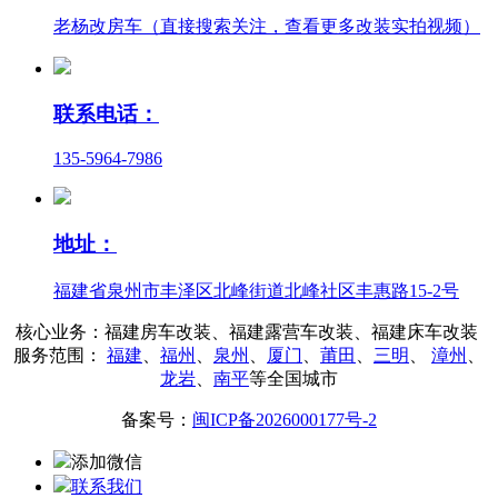
老杨改房车（直接搜索关注，查看更多改装实拍视频）
联系电话：
135-5964-7986
地址：
福建省泉州市丰泽区北峰街道北峰社区丰惠路15-2号
核心业务：福建房车改装、福建露营车改装、福建床车改装
服务范围：
福建
、
福州
、
泉州
、
厦门
、
莆田
、
三明
、
漳州
、
龙岩
、
南平
等全国城市
备案号：
闽ICP备2026000177号-2
添加微信
联系我们